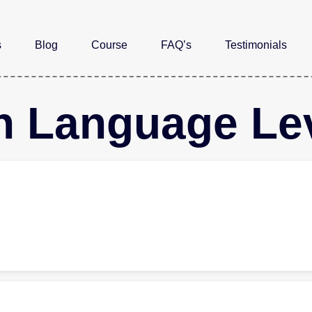
s
Blog
Course
FAQ’s
Testimonials
 Language Lev