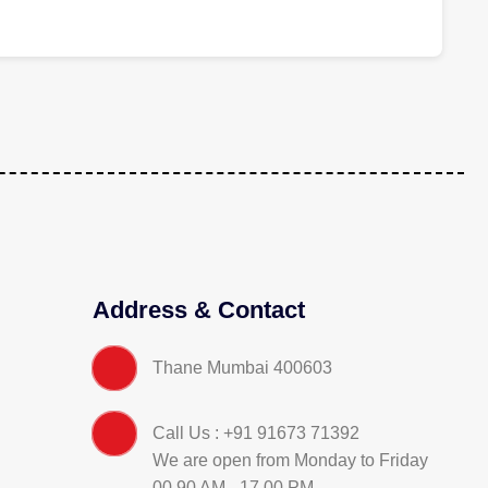
Address & Contact
Thane Mumbai 400603
Call Us : +91 91673 71392
We are open from Monday to Friday
00.90 AM - 17.00 PM