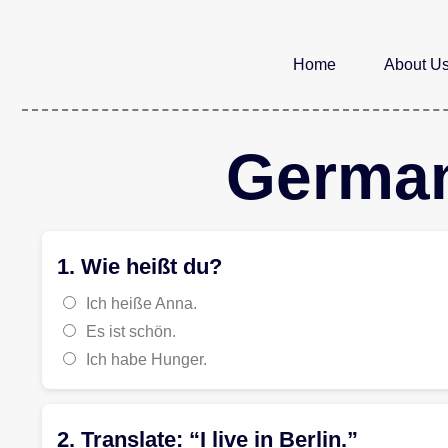
Home
About U
German
1. Wie heißt du?
Ich heiße Anna.
Es ist schön.
Ich habe Hunger.
2. Translate: “I live in Berlin.”