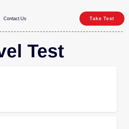
Contact Us
Take Test
el Test