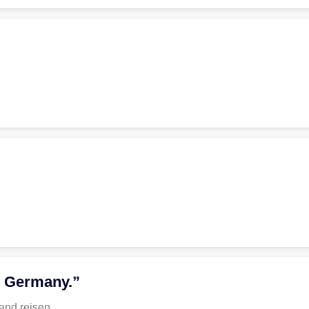
to Germany.”
and reisen.